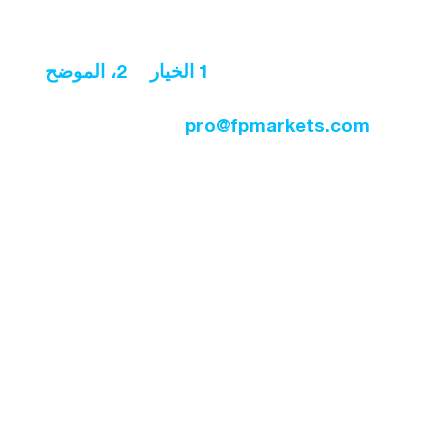
إذا كنت مؤهلاً، فالأمر بسيط:
أرسل نموذج الخيار
1 الخيار
أو
2، الموضح
في الجداول أعلاه، إلى
pro@fpmarkets.com
لتسجيل اهتمامك.
سيُطلب منك تقديم إثبات الأهلية.
بمجرد تقديم المستندات، سيقوم فريق
خدمة العملاء الحائز على جوائز لدينا
بمراجعتها وتغيير حالة حسابك إلى حساب
FP Markets Pro في أقرب وقت ممكن.
ينطبق هذا التغيير على جميع حسابات
التداول عبر جميع منصات التداول بما في
ذلك ميتاتريدر 4، ميتاتريدر 5 وإيريس. لا
حاجة لتقديم طلبات إضافية لكل حساب
تداول لك.