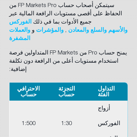
سيتمكن أصحاب حساب FP Markets Pro من
الحفاظ على أقصى مستويات الرافعة المالية عبر
جميع الأدوات بما في ذلك
الفوركس
والأسهم
والسلع
والمعادن
,
والمؤشرات
و
والعملات
المشفرة
يمنح حساب Pro من FP Markets المتداولين فرصة
استخدام مستويات أعلى من الرافعة دون تكلفة
إضافية:
التداول
التجزئة
الاحترافي
الفئة
حساب
حساب
أزواج
الفوركس
1:30
1:500