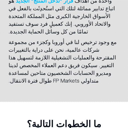
واحدة من أهداف
قرار "تدخل المُنتَج" الجديد
هو
اتباع تدابير مماثلة لتلك التي استُحدِثَت بالفعل في
الأسواق الخارجية الكبرى مثل المملكة المتحدة
والاتحاد الأوروبي. إنك كعميلٍ فرد سوف تستفيد
تمامًا من كل وسائل الحماية الجديدة.
مع وجود ترخيص لنا في أوروبا وكجزء من مجموعة
شركات عالمية، نحن على دراية بالتغييرات
المقترحة والعمليات التشغيلية اللازمة لتسهيل هذا
التغيير. سيكون فريق دعم العملاء المخصص لدينا
ومديرو الحسابات الشخصيون متاحين لمساعدة
متداولي FP Markets طوال فترة الانتقال.
ما الخطوات التالية؟