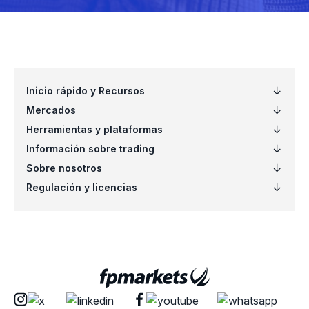
ADOBE
Adobe Inc (ADBE.xn
AMAZON
Amazon.com Inc (A
Advanced Micro Dev
AMD
(AMD.xnas)
American Airlines Gr
AMERICANAIRLINES
(AAL.xnas)
APPLE
Apple Inc (AAPL.xna
Atlassian Corp Plc - 
ATLASSIAN
(TEAM.xnas)