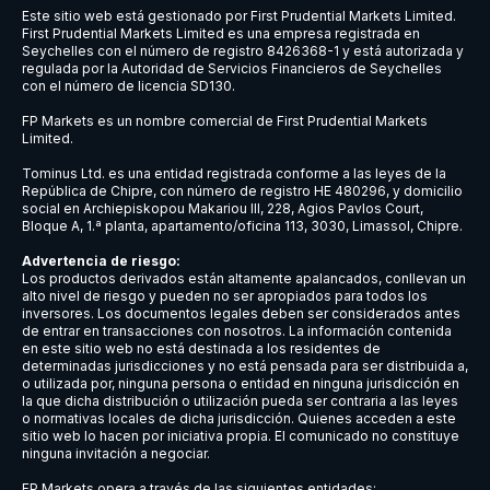
FACEBOOK
Facebook Inc (FB.xn
GOOGLE
Alphabet Inc - A (G
INTEL
Intel Corp (INTC.xna
JD
JD.com Inc (ADRs) (
MICROSOFT
Microsoft Corp (MSF
NETFLIX
Netflix Inc (NFLX.xn
NVIDIA
NVIDIA Corp (NVDA