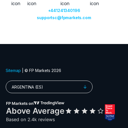
BAIDU
Baidu Inc (BIDU.xna
Booking Holdings Inc
BOOKING
(BKNG.xnas)
CISCO
Cisco Systems Inc (
Comcast Corporation
COMCAST
(CMCSA.xnas)
Costco Wholesale C
COSTCO
(COST.xnas)
EBAY
eBay Inc (EBAY.xnas