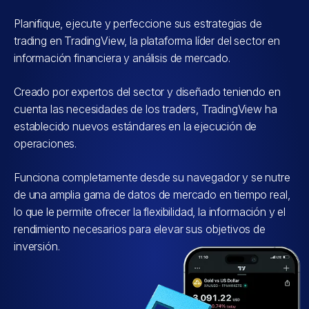
China Evergrande Gr
CHINAEVERGRANDE
Planifique, ejecute y perfeccione sus estrategias de
(3333.xhkg)
trading en TradingView, la plataforma líder del sector en
información financiera y análisis de mercado.
China Gas Holdings L
CHINAGAS
(384.xhkg)
Creado por expertos del sector y diseñado teniendo en
cuenta las necesidades de los traders, TradingView ha
China Life Insurance
establecido nuevos estándares en la ejecución de
CHINALIFE
(2628.xhkg)
operaciones.
CHINAMOBILE
China Mobile Ltd (94
Funciona completamente desde su navegador y se nutre
de una amplia gama de datos de mercado en tiempo real,
lo que le permite ofrecer la flexibilidad, la información y el
China Southern Airlin
CHINASOUTHAIR
rendimiento necesarios para elevar sus objetivos de
(1055.xhkg)
inversión.
China Telecom Corp 
CHINATELECOM
(728.xhkg)