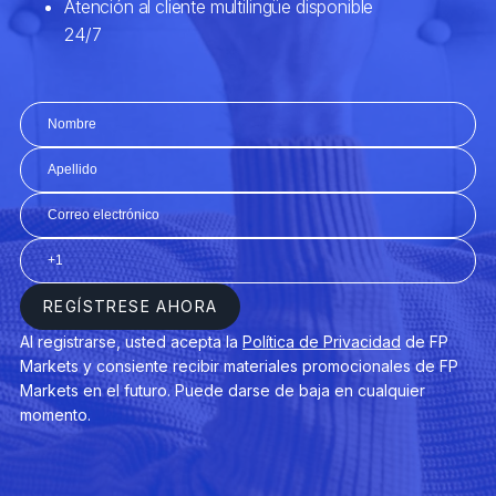
Rolls-Royce Holding
ROLLSROYCE
(RR.xlon)
5. Realice su operación
IBERDROLA
Iberdrola (IBE.xmad)
SANTANDER
Banco Santander (S
6. Gestione su operación
ENDESA
Endesa SA (ELE.xma
BBVA
BBVA SA (BBVA.xm
TELEFONICA
Telefonica SA (TEF.
Siemens Gamesa Re
SIEMENSGRE
Energy (SGRE.xmad