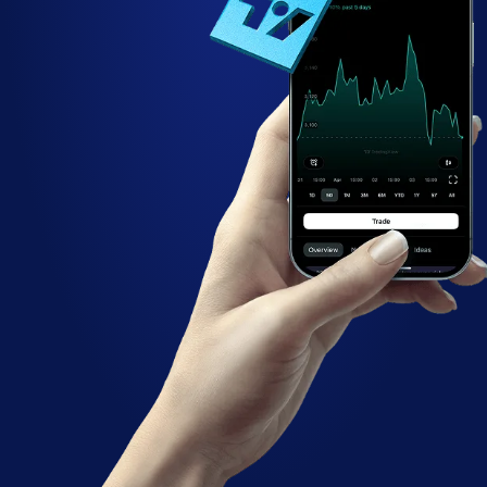
Guangzhou Automobi
GAC
GAC (2238.xhkg)
Geely Automobile Hol
GEELY
(175.xhkg)
HaiDiLao Internationa
HAIDILAO
(6862.xhkg)
Meituan Dianping - C
MEITUAN
(3690.xhkg)
People's Insurance 
PICGOC
China Ltd (1339.xhkg
Ping An Insurance G
PINGAN