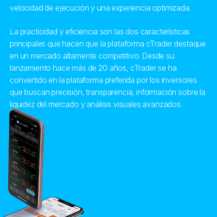
velocidad de ejecución y una experiencia optimizada.
La practicidad y eficiencia son las dos características
Porsche Automobil Hl
PORSCHE
principales que hacen que la plataforma cTrader destaque
(PAH3.xetr)
en un mercado altamente competitivo. Desde su
lanzamiento hace más de 20 años, cTrader se ha
Agricultural Bank Of 
AGBANKCHINA
convertido en la plataforma preferida por los inversores
(1288.xhkg)
que buscan precisión, transparencia, información sobre la
liquidez del mercado y análisis visuales avanzados.
BANKOFCHINA
Bank of China Ltd (
Bank of Communicati
BANKOFCOMMS
(3328.xhkg)
BYD
BYD Co Ltd (1211.xh
China Citic Bank Corp
CHINACITICBANK
(998.xhkg)