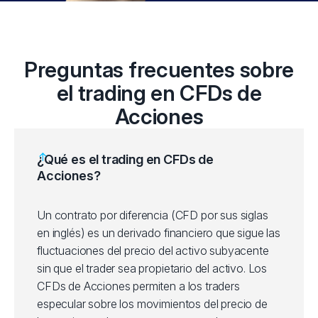
China Ltd (2318.xhkg
TENCENTMUSIC
Tencent Holdings Lt
Preguntas frecuentes sobre
China Unicom Hong 
el trading en CFDs de
UNICOM
(762.xhkg)
Acciones
Want Want China Hol
WANTWANTCHINA
¿Qué es el trading en CFDs de
(151.xhkg)
Acciones?
XIAOMI
Xiaomi Corp (1810.xh
Un contrato por diferencia (CFD por sus siglas
en inglés) es un derivado financiero que sigue las
BP
BP PLC (BP.xlon)
fluctuaciones del precio del activo subyacente
sin que el trader sea propietario del activo. Los
GSK
GlaxoSmithKline PLC
CFDs de Acciones permiten a los traders
especular sobre los movimientos del precio de