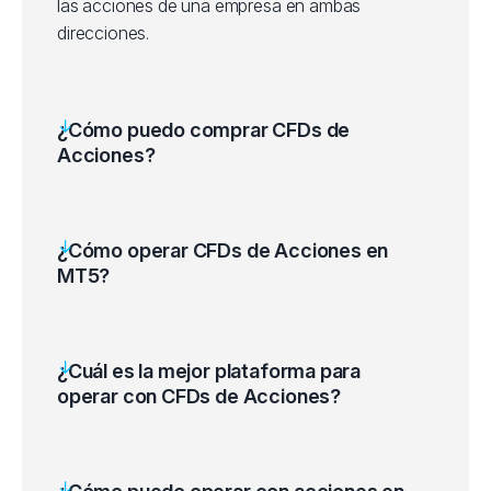
las acciones de una empresa en ambas
HSBC
HSBC Holdings PLC 
direcciones.
Lloyds Banking Grou
LLOYDS
(LLOY.xlon)
¿Cómo puedo comprar CFDs de
Acciones?
RBS
Natwest Group (NWG
RIO
Rio Tinto PLC (RIO.x
¿Cómo operar CFDs de Acciones en
MT5?
Royal Dutch Shell P
SHELL
(RDSA.xlon)
¿Cuál es la mejor plataforma para
Standard Chartered 
STDCHART
operar con CFDs de Acciones?
(STAN.xlon)
Haga click en "Herramientas", en la barra
de menú.
Haga doble click en el activo con el que
VODAFONE
Vodafone Group PLC
desea operar en la ventana Market Watch