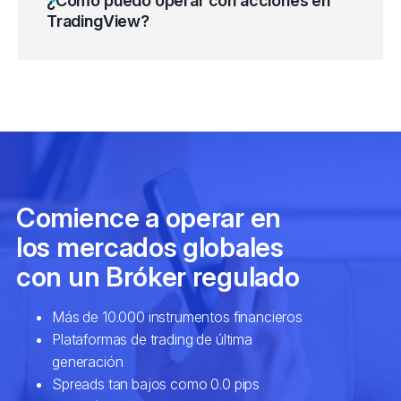
¿Cómo puedo operar con acciones en
(o haga click con el botón derecho y
TradingView?
seleccione «Nueva orden» en el menú
BARCLAYS
Barclays PLC (BARC.
contextual).
1. Inicie sesión en TradingView
Deliveroo Holdings 
DELIVEROO
(ROO.xlon)
2. Conecte su cuenta de trading de FP
SAINSBURY
Sainsbury PLC (SBRY
Markets
TESCO
Tesco PLC (TSCO.xl
3. Busque una acción
EASYJET
Easyjet PLC (EZJ.xlo
GLENCORE
Glencore PLC (GLEN
TRUSTPILOT
Trustpilot Group (TR
4. Abra el gráfico