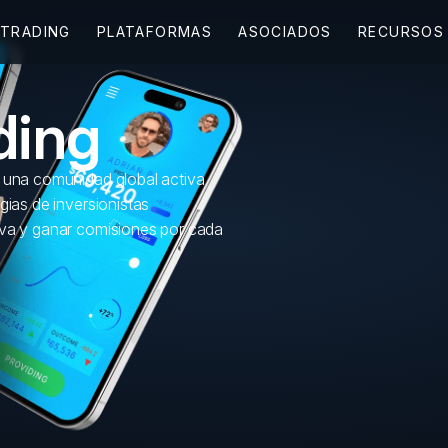
ding
: una comunidad global activa
gias de inversionistas
iva y ganar comisiones por cada