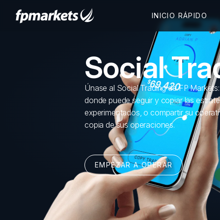
Social Tra
Únase al Social Trading de FP Markets
donde puede seguir y copiar las estrate
experimentados, o compartir su operat
copia de sus operaciones.
EMPEZAR A OPERAR