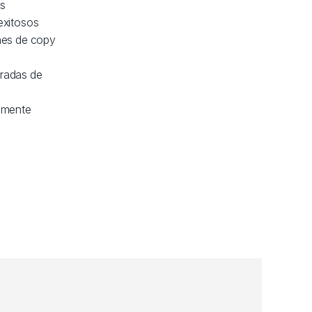
as
 exitosos
ones de copy
gradas de
almente