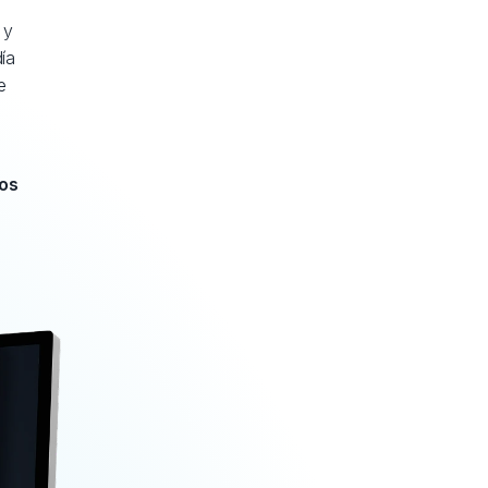
 y
ía
e
dos