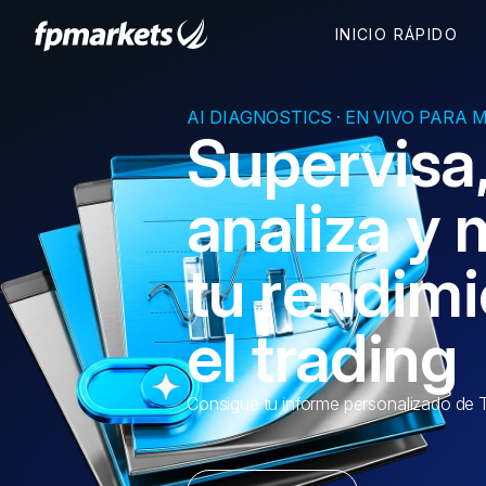
AI DIAGNOSTICS · EN VIVO PARA 
Supervisa
analiza y 
tu rendim
el trading
Consigue tu informe personalizado de