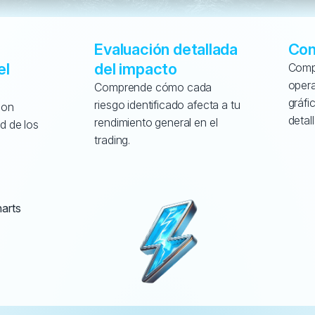
Evaluación detallada 
Con
l 
del impacto
Compr
opera
Comprende cómo cada 
gráfi
riesgo identificado afecta a tu 
on 
detal
rendimiento general en el 
d de los 
trading.
 