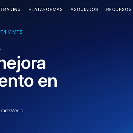
MT4 Y MT5
,
mejora
iento en
 TradeMedic