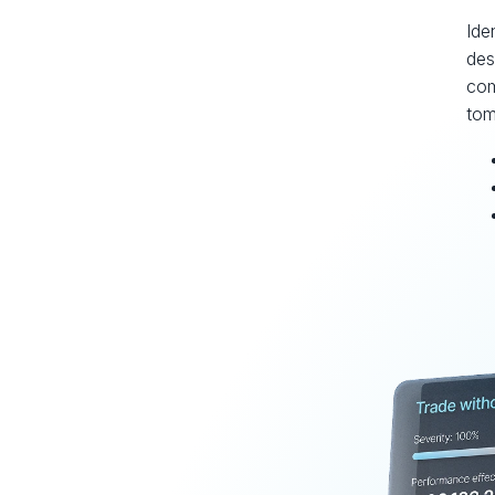
Ide
des
com
tom