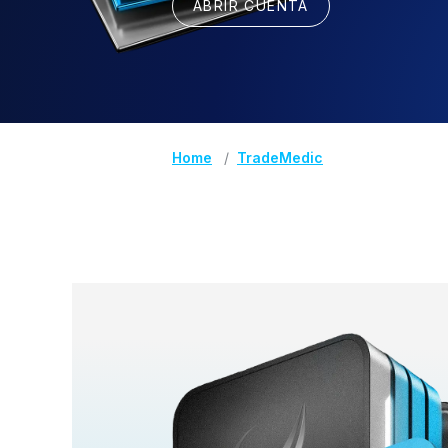
ABRIR CUENTA
Home
TradeMedic