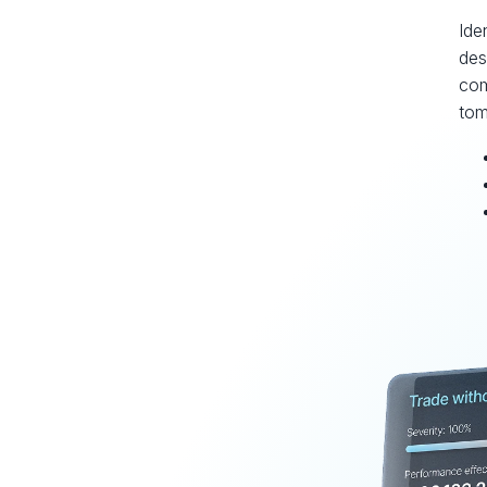
Ide
des
com
tom