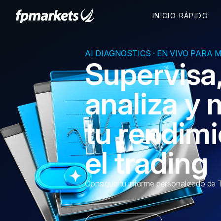
AI DIAGNOSTICS · EN VIVO PARA 
Supervisa
analiza y 
tu rendim
el trading
Consigue tu informe personalizado de