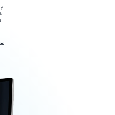
 y
ía
e
dos