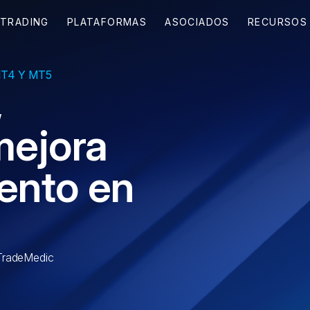
MT4 Y MT5
,
mejora
iento en
 TradeMedic