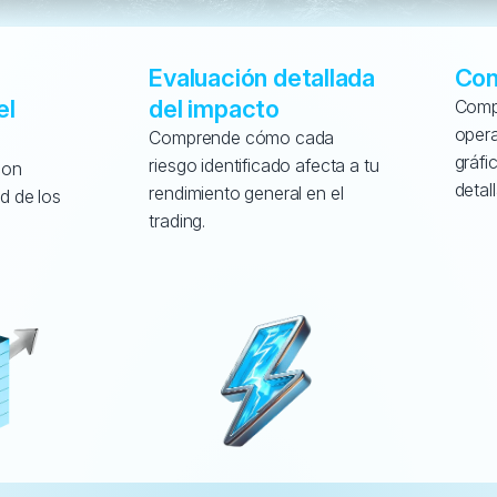
Evaluación detallada 
Con
l 
del impacto
Compr
opera
Comprende cómo cada 
gráfi
riesgo identificado afecta a tu 
on 
detal
rendimiento general en el 
d de los 
trading.
 