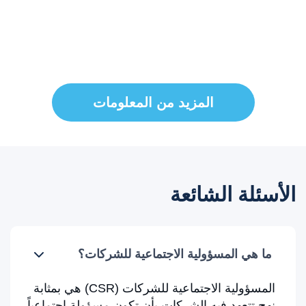
للشركات. من خلال الشراكة معنا ، تصبح جزءا من حركة
نحو عالم أكثر إنصافا واستدامة وازدهارا. معا ، يمكننا
إحداث تأثير كبير على المجتمعات في جميع أنحاء العالم.
المزيد من المعلومات
الأسئلة الشائعة
ما هي المسؤولية الاجتماعية للشركات؟
المسؤولية الاجتماعية للشركات (CSR) هي بمثابة
نهج تتعهد فيه الشركات بأن تكون مسؤولة اجتماعياً