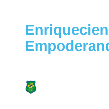
Enriquecien
Empoderan
Construyendo un Futuro Más F
Orgulloso patrocinador
de Cricket Brasil