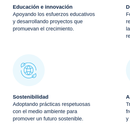
Educación e innovación
D
Apoyando los esfuerzos educativos
F
y desarrollando proyectos que
r
promuevan el crecimiento.
l
r
Sostenibilidad
A
Adoptando prácticas respetuosas
T
con el medio ambiente para
f
promover un futuro sostenible.
y